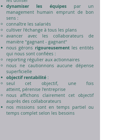
les utiliser
dynamiser les équipes
par un
management humain emprunt de bon
sens :
connaître les salariés​
cultiver l'échange à tous les plans
avancer avec les collaborateurs de
manière "gagnant - gagnant"
nous gérons
rigoureusement
les entités
qui nous sont confiées :
reporting régulier aux actionnaires​
nous ne cautionnons aucune dépense
superficielle
objectif rentabilité
:
seul cet objectif, une fois
atteint, pérenise l'entreprise​
nous affichons clairement cet objectif
auprès des collaborateurs
nos missions sont en temps partiel ou
temps complet selon les besoins