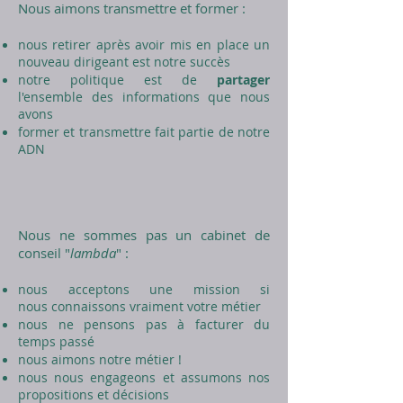
Nous aimons transmettre et former :
nous retirer après avoir mis en place un
nouveau dirigeant est notre succès
notre politique est de
partager
l'ensemble des informations que nous
avons
former et transmettre fait partie de notre
ADN
Nous ne sommes pas un cabinet de
conseil "
lambda
" :
nous acceptons une mission si
nous connaissons vraiment votre métier
nous ne pensons pas à facturer du
temps passé
nous aimons notre métier !
nous nous engageons et assumons nos
propositions et décisions