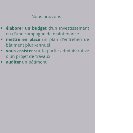
Nous pouvons :
élaborer un budget
d'un investissement
ou d'une campagne de maintenance
mettre en place
un plan d'entretien de
bâtiment pluri-annuel
vous assister
sur la partie administrative
d'un projet de travaux
auditer
un bâtiment