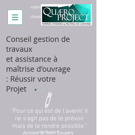
maître d'oeuvre paris pilotage
chantier paris conseil batiment paris
Conseil gestion de
travaux
et assistance à
maîtrise d'ouvrage
: Réussir votre
Projet
“Pour ce qui est de l'avenir, il
ne s'agit pas de le prévoir
mais de le rendre possible.”
Antoine de Saint Exupéry