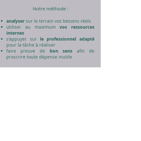
Notre méthode :
analyser
sur le terrain vos besoins réels
utiliser au maximum
vos ressources
internes
s'appuyer sur
le professionnel
adapté
pour la tâche à réaliser
faire preuve de
bon sens
afin de
proscrire toute dépense inutile
contact@quaero-project.com
01.43.80.81.02
22, rue du Printemps
75017, Paris, France