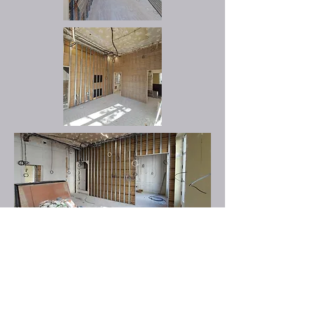
Actualité septembre 2025
QUAERO PROJECT effectue la maîtrise
d'oeuvre d'exécution de la restauration
"à la française" d'un magnifique
appartement haussmanien dans le 8e
arrondissement.